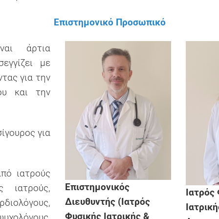
Επιστημονικό Προσωπικό
ναι άρτια
σεγγίζει με
τας για την
ου και την
σίγουρος για
από ιατρούς
Επιστημονικός
ς ιατρούς,
Ιατρός
Διευθυντής (Ιατρός
ιολόγους,
Ιατρική
Φυσικής Ιατρικής &
ψυχολόγους,