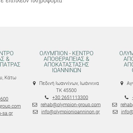
τε επιπλέον πληροφορία
ΕΝΤΡΟ
ΟΛΥΜΠΙΟΝ - ΚΕΝΤΡΟ
ΟΛΥΜ
Σ &
ΑΠΟΘΕΡΑΠΕΙΑΣ &
ΑΠ
 ΠΑΤΡΑΣ
ΑΠΟΚΑΤΑΣΤΑΣΗΣ
ΑΠ
ΙΩΑΝΝΙΝΩΝ
υ, Κάτω
Πεδινή Ιωαννίνων, Ιωάννινα
Αγν
ΤΚ 45500
+30 2651113300
0600
rehab@olympion-group.com
rehab
group.com
info@olympionioanninon.gr
info@
-sa.gr