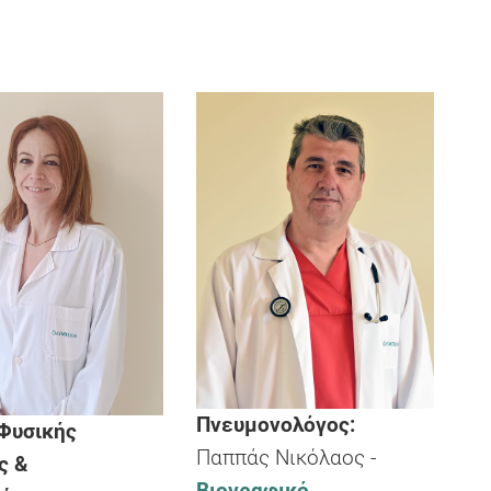
Πνευμονολόγος:
 Φυσικής
Παππάς Νικόλαος -
ς &
Βιογραφικό